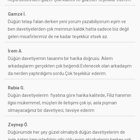
Gamze İ.
Düğün telaşı falan derken yeni yorum yazabiliyorum eşim ve
ben davetiyelerden çok memnun kaldık hatta sadece biz değil
gelen misafirlerimiz de ne kadar teşekkür etsek az.
İrem A.
Düğün davetiyemin tasarımı bir harika doğrusu. Ailem
arkadaşlarım gerçekten çok beğendi.Evlenecek olan arkadaşım
da nerden yaptırdığımı sordu.Çok teşekkür ederim.
Rabia G.
Düğün davetiyelerim fiyatına göre harika kalitede, Filiz hanımın
ilgisi mükemmel, müşteri ile iletişimi çok iyi, asla pişman
olmayacağınız bir davetiyeci, tavsiye ederim
Zeynep Ö.
Düğünümde her şey güzel olmalıydı düğün davetiyelerim de
öyle zaten tam istediğim gibi oldu eşim,akrabalarım herkes çok