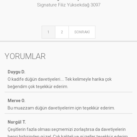
Signature Filiz Yüksekdağ 3097
1
2
SONRAKI
YORUMLAR
Duygu D.
O kadife düğün davetiyeleri…. Tek kelimeyle harika çok
beğendim çok teşekkür ederim.
Merve O.
Bu muazzam düğün davetiyelerim için teşekkür ederim.
Nurgül T.
Çeşitlerin fazla olması seçmemizi zorlaştırsa da davetiyelerin
hepsi birbirinden güzel. Çok kaliteli ve güzeller teşekkür ederim.