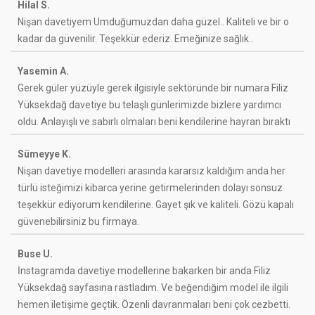
Hilal S.
Nişan davetiyem Umduğumuzdan daha güzel.. Kaliteli ve bir o
kadar da güvenilir. Teşekkür ederiz. Emeğinize sağlık..
Yasemin A.
Gerek güler yüzüyle gerek ilgisiyle sektöründe bir numara Filiz
Yüksekdağ davetiye bu telaşlı günlerimizde bizlere yardımcı
oldu. Anlayışlı ve sabırlı olmaları beni kendilerine hayran bıraktı
Sümeyye K.
Nişan davetiye modelleri arasında kararsız kaldığım anda her
türlü isteğimizi kibarca yerine getirmelerinden dolayı sonsuz
teşekkür ediyorum kendilerine. Gayet şık ve kaliteli. Gözü kapalı
güvenebilirsiniz bu firmaya.
Buse U.
İnstagramda davetiye modellerine bakarken bir anda Filiz
Yüksekdağ sayfasına rastladım. Ve beğendiğim model ile ilgili
hemen iletişime geçtik. Özenli davranmaları beni çok cezbetti.