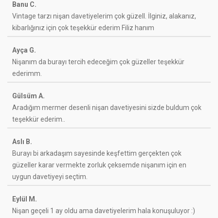
Banu C.
Vintage tarzı nişan davetiyelerim çok güzell. İlginiz, alakanız,
kibarlığınız için çok teşekkür ederim Filiz hanım
Ayça G.
Nişanım da burayı tercih edeceğim çok güzeller teşekkür
ederimm.
Gülsüm A.
Aradığım mermer desenli nişan davetiyesini sizde buldum çok
teşekkür ederim..
Aslı B.
Burayı bi arkadaşım sayesinde keşfettim gerçekten çok
güzeller karar vermekte zorluk çeksemde nişanım için en
uygun davetiyeyi seçtim.
Eylül M.
Nişan geçeli 1 ay oldu ama davetiyelerim hala konuşuluyor :)