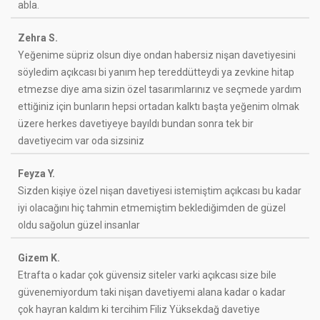
abla.
Zehra S.
Yeğenime süpriz olsun diye ondan habersiz nişan davetiyesini
söyledim açıkcası bi yanım hep tereddütteydi ya zevkine hitap
etmezse diye ama sizin özel tasarımlarınız ve seçmede yardım
ettiğiniz için bunların hepsi ortadan kalktı başta yeğenim olmak
üzere herkes davetiyeye bayıldı bundan sonra tek bir
davetiyecim var oda sizsiniz
Feyza Y.
Sizden kişiye özel nişan davetiyesi istemiştim açıkcası bu kadar
iyi olacağını hiç tahmin etmemiştim beklediğimden de güzel
oldu sağolun güzel insanlar
Gizem K.
Etrafta o kadar çok güvensiz siteler varki açıkcası size bile
güvenemiyordum taki nişan davetiyemi alana kadar o kadar
çok hayran kaldım ki tercihim Filiz Yüksekdağ davetiye