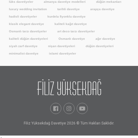
lüks davetiyeler
almanya davetiye modelleri
düğün mekanları
luxury wedding invitation
tarihli davetiye
arapça davetiye
hadisli davetiyeler
kurdela fiyonklu davetiye
klasik elegant davetiye
kaliteli kağıt davetiye
Osmanlı tarzı davetiyeler
art deco tarzı davetiyeler
kaliteli düğün davetiyeleri
Osmanlı davetiye
ağır davetiye
siyah zarf davetiye
nişan davetiyeleri
düğün davetiyeleri
minimalist davetiye
islami davetiyeler
Filiz Yüksekdağ Davetiye 2026 © Tüm Hakları Saklıdır.