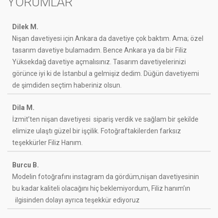
YORUMLAR
Dilek M.
Nişan davetiyesi için Ankara da davetiye çok baktım. Ama; özel
tasarım davetiye bulamadım. Bence Ankara ya da bir Filiz
Yüksekdağ davetiye açmalısınız. Tasarım davetiyelerinizi
görünce iyi ki de İstanbul a gelmişiz dedim. Düğün davetiyemi
de şimdiden seçtim haberiniz olsun.
Dila M.
İzmit’ten nişan davetiyesi sipariş verdik ve sağlam bir şekilde
elimize ulaştı güzel bir işçilik. Fotoğraftakilerden farksız
teşekkürler Filiz Hanım.
Burcu B.
Modelin fotoğrafını instagram da gördüm,nişan davetiyesinin
bu kadar kaliteli olacağını hiç beklemiyordum, Filiz hanım’ın
ilgisinden dolayı ayrıca teşekkür ediyoruz