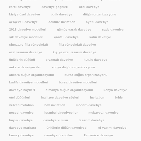
zarflı davetiye
davetiye çeşitleri
özel davetiye
kişiye özel davetiye
butik davetiye
düğün organizasyonu
çerçeveli davetiye
couture invitation
ayetli davetiye
2018 davetiye modelleri
gümüş varak davetiye
sade davetiye
şık davetiye modelleri
çantalı davetiye
kalın davetiye
signature filiz yüksekdağ
filiz yüksekdağ davetiye
özel tasarım davetiye
kişiye özel tasarım davetiye
ünlülerin düğünü
sıvamalı davetiye
kutulu davetiye
ankara davetiyeciler
konya düğün organizasyonu
ankara düğün organizasyonu
bursa düğün organizasyonu
kadife davetiye modelleri
bursa davetiye modelleri
davetiye bayileri
almanya düğün organizasyonu
konya davetiye
otel düğünleri
İngilizce davetiye sözleri
invitation
bride
velvet invitation
box invitation
modern davetiye
poşetli davetiye
İstanbul davetiyeciler
mukavvalı davetiye
büyük davetiye
davetiye kutusu
tasarım davetiye
davetiye markası
ünlülerin düğün davetiyesi
el yapımı davetiye
kumaş davetiye
davetiye üreticileri
Ermenice davetiye