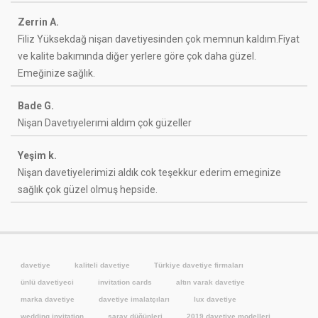
Zerrin A.
Filiz Yüksekdağ nişan davetiyesinden çok memnun kaldım.Fiyat
ve kalite bakımında diğer yerlere göre çok daha güzel.
Emeğinize sağlık.
Bade G.
Nişan Davetıyelerımi aldım çok güzeller
Yeşim k.
Nişan davetiyelerimizi aldık cok teşekkur ederim emeginize
sağlık çok güzel olmuş hepside.
davetiye
kaliteli davetiye
Türkiye davetiye firmaları
ünlü davetiyeci
invitation cards
altın varak davetiye
marka davetiye
davetiye imalatçıları
lux davetiye
wedding invitation
saray düğünleri
2019 davetiye modelleri