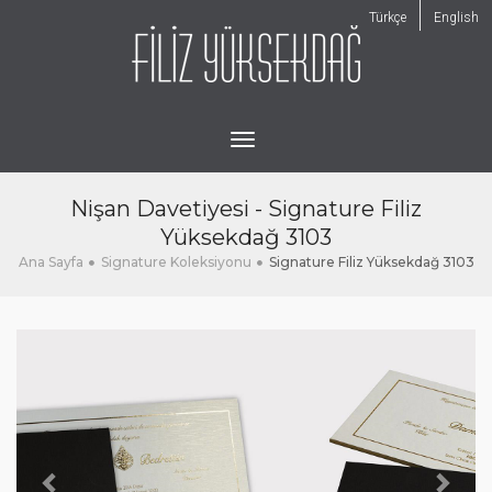
Türkçe
English
toggle
navigation
Nişan Davetiyesi - Signature Filiz
Yüksekdağ 3103
Ana Sayfa
Signature Koleksiyonu
Signature Filiz Yüksekdağ 3103