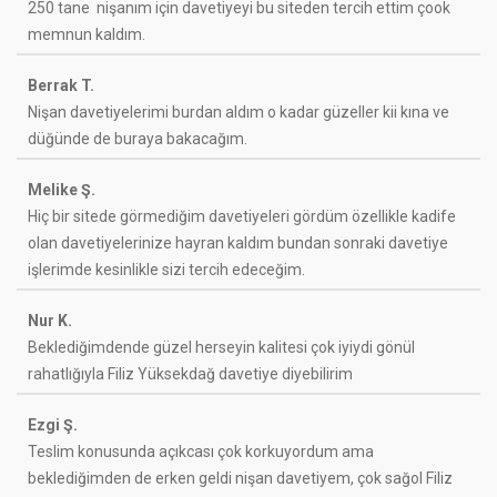
250 tane nişanım için davetiyeyi bu siteden tercih ettim çook
memnun kaldım.
Berrak T.
Nişan davetiyelerimi burdan aldım o kadar güzeller kii kına ve
düğünde de buraya bakacağım.
Melike Ş.
Hiç bir sitede görmediğim davetiyeleri gördüm özellikle kadife
olan davetiyelerinize hayran kaldım bundan sonraki davetiye
işlerimde kesinlikle sizi tercih edeceğim.
Nur K.
Beklediğimdende güzel herseyin kalitesi çok iyiydi gönül
rahatlığıyla Filiz Yüksekdağ davetiye diyebilirim
Ezgi Ş.
Teslim konusunda açıkcası çok korkuyordum ama
beklediğimden de erken geldi nişan davetiyem, çok sağol Filiz