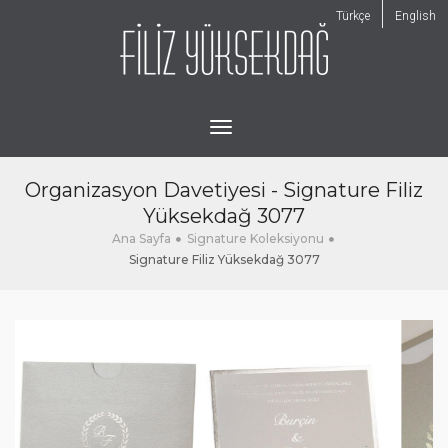
Türkçe
English
toggle
navigation
Organizasyon Davetiyesi - Signature Filiz
Yüksekdağ 3077
Ana Sayfa
Signature Koleksiyonu
Signature Filiz Yüksekdağ 3077