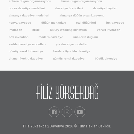
ankara düğün organizasyonu
bursa düğün organizasyonu
bursa davetiye modelleri
davetiye üreticileri
davetiye bayileri
almanya davetiye modelleri
almanya düğün organizasyonu
konya davetiye
düğün mekanları
otel düğünleri
lux davetiye
invitation
bride
luxury wedding invitation
velvet invitation
box invitation
modern davetiye
ünlülerin düğünü
kadife davetiye modelleri
şık davetiye modelleri
gümüş varaklı davetiye
kurdela fiyonklu davetiye
chanel fiyoklu davetiye
gümüş rengi davetiye
büyük davetiye
Filiz Yüksekdağ Davetiye 2026 © Tüm Hakları Saklıdır.