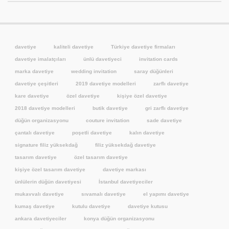
davetiye
kaliteli davetiye
Türkiye davetiye firmaları
davetiye imalatçıları
ünlü davetiyeci
invitation cards
marka davetiye
wedding invitation
saray düğünleri
davetiye çeşitleri
2019 davetiye modelleri
zarflı davetiye
kare davetiye
özel davetiye
kişiye özel davetiye
2018 davetiye modelleri
butik davetiye
gri zarflı davetiye
düğün organizasyonu
couture invitation
sade davetiye
çantalı davetiye
poşetli davetiye
kalın davetiye
signature filiz yüksekdağ
filiz yüksekdağ davetiye
tasarım davetiye
özel tasarım davetiye
kişiye özel tasarım davetiye
davetiye markası
ünlülerin düğün davetiyesi
İstanbul davetiyeciler
mukavvalı davetiye
sıvamalı davetiye
el yapımı davetiye
kumaş davetiye
kutulu davetiye
davetiye kutusu
ankara davetiyeciler
konya düğün organizasyonu