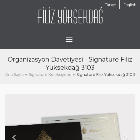
Türkçe
English
toggle
navigation
Organizasyon Davetiyesi - Signature Filiz
Yüksekdağ 3103
Ana Sayfa
Signature Koleksiyonu
Signature Filiz Yüksekdağ 3103