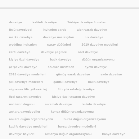
davetiye
kaliteli davetiye
Türkiye davetiye firmaları
ünlü davetiyeci
invitation cards
altın varak davetiye
marka davetiye
davetiye imalatçıları
lux davetiye
wedding invitation
saray düğünleri
2019 davetiye modelleri
zarflı davetiye
davetiye çeşitleri
özel davetiye
kişiye özel davetiye
butik davetiye
düğün organizasyonu
çerçeveli davetiye
couture invitation
ayetli davetiye
2018 davetiye modelleri
gümüş varak davetiye
sade davetiye
şık davetiye modelleri
çantalı davetiye
kalın davetiye
signature filiz yüksekdağ
filiz yüksekdağ davetiye
özel tasarım davetiye
kişiye özel tasarım davetiye
ünlülerin düğünü
sıvamalı davetiye
kutulu davetiye
ankara davetiyeciler
konya düğün organizasyonu
ankara düğün organizasyonu
bursa düğün organizasyonu
kadife davetiye modelleri
bursa davetiye modelleri
davetiye bayileri
almanya düğün organizasyonu
konya davetiye