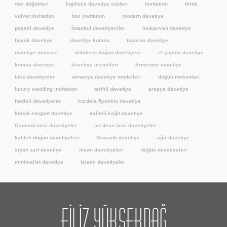
otel düğünleri
İngilizce davetiye sözleri
invitation
bride
velvet invitation
box invitation
modern davetiye
poşetli davetiye
İstanbul davetiyeciler
mukavvalı davetiye
büyük davetiye
davetiye kutusu
tasarım davetiye
davetiye markası
ünlülerin düğün davetiyesi
el yapımı davetiye
kumaş davetiye
davetiye üreticileri
Ermenice davetiye
lüks davetiyeler
almanya davetiye modelleri
düğün mekanları
luxury wedding invitation
tarihli davetiye
arapça davetiye
hadisli davetiyeler
kurdela fiyonklu davetiye
klasik elegant davetiye
kaliteli kağıt davetiye
Osmanlı tarzı davetiyeler
art deco tarzı davetiyeler
kaliteli düğün davetiyeleri
Osmanlı davetiye
ağır davetiye
siyah zarf davetiye
nişan davetiyeleri
düğün davetiyeleri
minimalist davetiye
islami davetiyeler